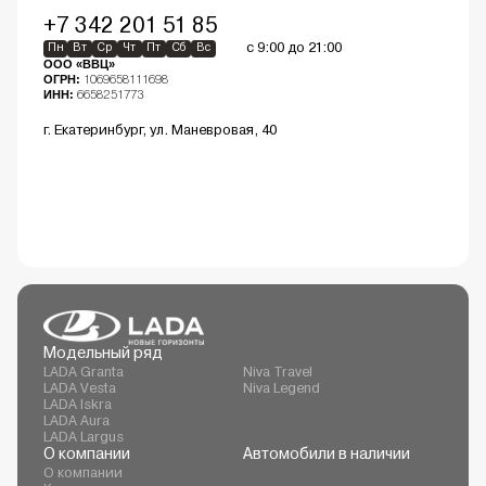
+7 342 201 51 85
с 9:00 до 21:00
Пн
Вт
Ср
Чт
Пт
Сб
Вс
ООО «ВВЦ»
ОГРН:
1069658111698
ИНН:
6658251773
г. Екатеринбург, ул. Маневровая, 40
Модельный ряд
LADA Granta
Niva Travel
LADA Vesta
Niva Legend
LADA Iskra
LADA Aura
LADA Largus
О компании
Автомобили в наличии
О компании