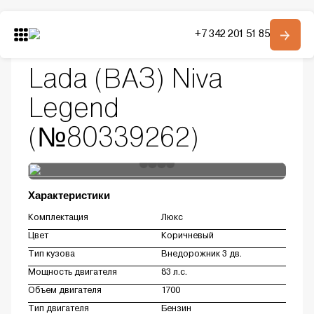
Главная
Автомобили в наличии
+7 342 201 51 85
Модельный ряд
Niva Legend
Lada (ВАЗ) Niva Legend
Модельный ряд
О компании
Lada (ВАЗ) Niva
Контакты
Legend
Получить консультацию
(№80339262)
Характеристики
Комплектация
Люкс
Цвет
Коричневый
Тип кузова
Внедорожник 3 дв.
Мощность двигателя
83 л.с.
Объем двигателя
1700
Тип двигателя
Бензин