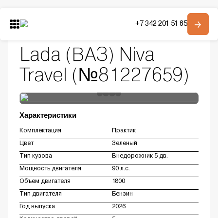
Главная
Автомобили в наличии
+7 342 201 51 85
Модельный ряд
Niva Travel
Lada (ВАЗ) Niva Travel
Модельный ряд
О компании
Lada (ВАЗ) Niva
Контакты
Travel (№81227659)
Получить консультацию
Характеристики
Комплектация
Практик
Цвет
Зеленый
Тип кузова
Внедорожник 5 дв.
Мощность двигателя
90 л.с.
Объем двигателя
1800
Тип двигателя
Бензин
Год выпуска
2026