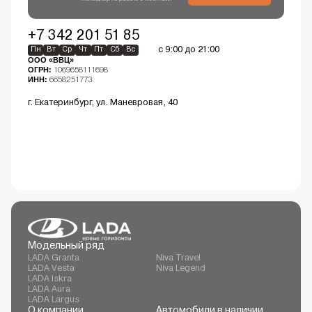
+7 342 201 51 85
с 9:00 до 21:00
Пн
Вт
Ср
Чт
Пт
Сб
Вс
ООО «ВВЦ»
ОГРН:
1069658111698
ИНН:
6658251773
г. Екатеринбург, ул. Маневровая, 40
Модельный ряд
LADA Granta
Niva Travel
LADA Vesta
Niva Legend
LADA Iskra
LADA Aura
LADA Largus
О компании
Автомобили в наличии