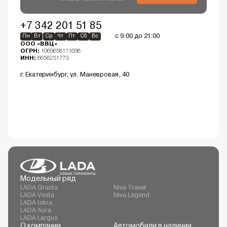
+7 342 201 51 85
с 9:00 до 21:00
Пн
Вт
Ср
Чт
Пт
Сб
Вс
ООО «ВВЦ»
ОГРН:
1069658111698
ИНН:
6658251773
г. Екатеринбург, ул. Маневровая, 40
Модельный ряд
LADA Granta
Niva Travel
LADA Vesta
Niva Legend
LADA Iskra
LADA Aura
LADA Largus
О компании
Автомобили в наличии