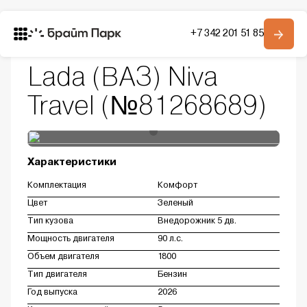
Главная
Автомобили в наличии
+7 342 201 51 85
Модельный ряд
Niva Travel
Lada (ВАЗ) Niva Travel
Модельный ряд
О компании
Lada (ВАЗ) Niva
Контакты
Travel (№81268689)
Получить консультацию
Характеристики
Комплектация
Комфорт
Цвет
Зеленый
Тип кузова
Внедорожник 5 дв.
Мощность двигателя
90 л.с.
Объем двигателя
1800
Тип двигателя
Бензин
Год выпуска
2026