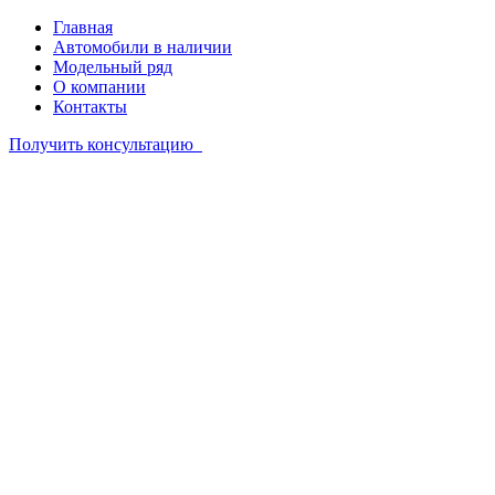
Главная
Автомобили в наличии
Модельный ряд
О компании
Контакты
Получить консультацию
Автомобили в наличии
Модельный ряд
О компании
Контакты
+7 342 201 51 85
Связаться
Купить LADA
Vesta Sport [Спорт]
в Екатеринбурге