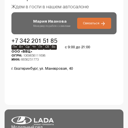
Ждем в гости в нашем автосалоне
Мария Иванова
Связаться
Менеджер по работе с клиентами
+7 342 201 51 85
с 9:00 до 21:00
Пн
Вт
Ср
Чт
Пт
Сб
Вс
ООО «ВВЦ»
ОГРН:
1069658111698
ИНН:
6658251773
г. Екатеринбург, ул. Маневровая, 40
Модельный ряд