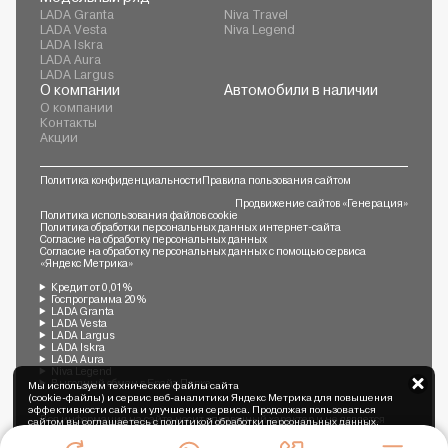
LADA Granta
Niva Travel
LADA Vesta
Niva Legend
LADA Iskra
LADA Aura
LADA Largus
О компании
Автомобили в наличии
О компании
Контакты
Акции
Политика конфиденциальности
Правила пользования сайтом
Продвижение сайтов «Генерация»
Политика использования файлов cookie
Политика обработки персональных данных интернет-сайта
Согласие на обработку персональных данных
Согласие на обработку персональных данных с помощью сервиса
«Яндекс Метрика»
Кредит от 0,01%
Госпрограмма 20%
LADA Granta
LADA Vesta
LADA Largus
LADA Iskra
LADA Aura
Niva Legend
Выгодный обмен в Брайт Парке
Мы используем технические файлы сайта
(cookie-файлы) и сервис веб-аналитики Яндекс Метрика для повышения
эффективности сайта и улучшения сервиса. Продолжая пользоваться
Вся информация на сайте носит справочный характер и не является
сайтом вы соглашаетесь с
политикой обработки персональных данных
.
публичной офертой, определяемой Статьей 437 ГК РФ. Подробности
Обмен авто
Акции
Заказать
Меню
уточняйте у менеджеров.