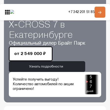
Главная
Автомобили в наличии
+7 342 201 51 85
Купить XCITE
Модельный ряд
О компании
X-CROSS 7 в
Контакты
Екатеринбурге
Официальный дилер Брайт Парк
Получить консультацию
от
2 549 000 ₽
Узнать подробности
5
Успейте получить выгоду!
6
Количество автомобилей по акции
7
ограничено!
дней